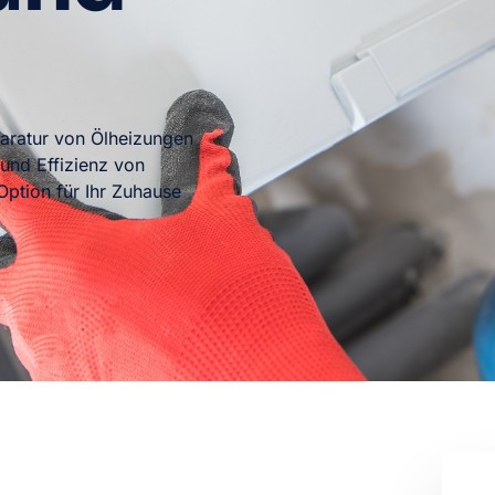
eparatur von Ölheizungen
 und Effizienz von
ption für Ihr Zuhause