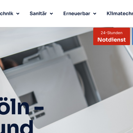
chnik
Sanitär
Erneuerbar
Klimatech
24-Stunden
Notdienst
öln -
 und