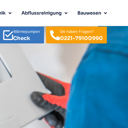
nik
Abflussreinigung
Bauwesen
Wärmepumpen
Sie haben Fragen?
Check
0221-79100990