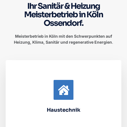
Ihr Sanitär & Heizung
Meisterbetrieb in Köln
Ossendorf.
Meisterbetrieb in Köln mit den Schwerpunkten auf
Heizung, Klima, Sanitär und regenerative Energien
.
Haustechnik
Gasheizung, Ölheizung, Pelletheizung, Fernwärme,
Fußbodenheizung, Hallenheizung
Haustechnik
Mehr erfahren